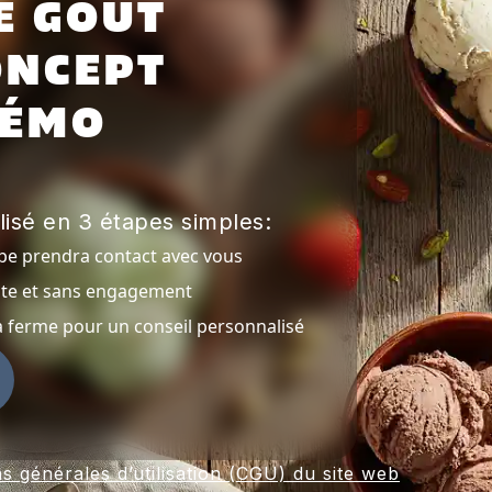
E GOÛT
ONCEPT
DÉMO
isé en 3 étapes simples:
ipe prendra contact avec vous
ite et sans engagement
la ferme pour un conseil personnalisé
s générales d’utilisation (CGU) du site web