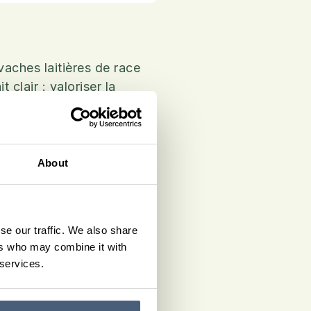
vaches laitières de race
clair : valoriser la
tres de lait par an. Une
.
About
urs, ainsi que dans mon
 consommateurs et élargir
 Ces moments de partage
se our traffic. We also share
 ferme.
ers who may combine it with
 services.
 activité rentable, ancrée