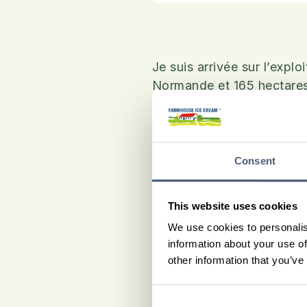
Je suis arrivée sur l’expl
Normande et 165 hectares d
production laitière déjà bi
Aujourd’hui, la fabricatio
belle façon de donner plus
Consent
Mes glaces et sorbets so
magasin à la ferme, que j
This website uses cookies
ma visibilité, je partici
We use cookies to personalis
me permettent de faire dé
information about your use of
other information that you’ve
Avec Glace de la Ferme, j’
dans mon territoire et fid