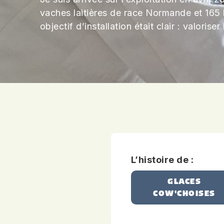
vaches laitières de race Normande et 165
objectif d’installation était clair : valorise
L’histoire de :
GLACES
COW'CHOISES