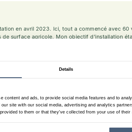
oitation en avril 2023. Ici, tout a commencé avec 60 
e surface agricole. Mon objectif d’installation était 
en établie.
n de glaces me permet de valoriser environ 20 000 li
 de sens à mon travail et de stabiliser mes revenus
Details
nt désormais commercialisés chez plusieurs revende
’ouvre chaque samedi. Pour aller à la rencontre des
pe aussi à des événements festifs avec mon chariot.
e content and ads, to provide social media features and to analy
couvrir mes produits et de raconter l’histoire de ma
 our site with our social media, advertising and analytics partn
 provided to them or that they’ve collected from your use of their
ai pu concrétiser un projet qui me tient à cœur : une
èle à mes valeurs.