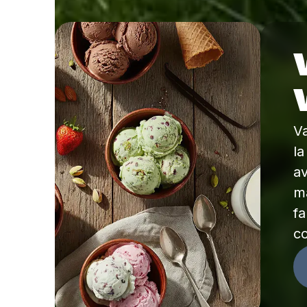
V
l
a
ma
fa
c