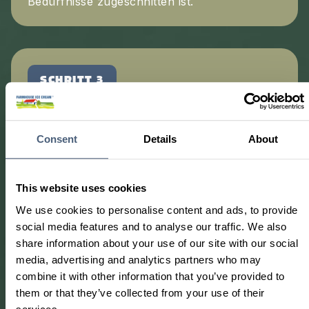
Bedürfnisse zugeschnitten ist.
SCHRITT 3
LIEFERUNG UND
FACHGERECHTE
Consent
Details
About
INSTALLATION
This website uses cookies
Sie erhalten alle benötigten Geräte und
We use cookies to personalise content and ads, to provide
Materialien. Wir sorgen für eine
social media features and to analyse our traffic. We also
fachgerechte Installation und eine praktische
share information about your use of our site with our social
Arbeitsplatzgestaltung, damit Sie sicher und
media, advertising and analytics partners who may
effizient loslegen können.
combine it with other information that you’ve provided to
them or that they’ve collected from your use of their